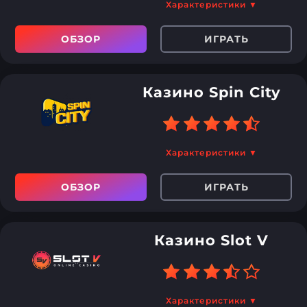
Характеристики ▼
выигрышей через QIWI
Мгновенная обработка
ОБЗОР
ИГРАТЬ
заявок на вывод
Активация бонусов
Бонусы состоят из
осуществляется отправкой
фриспинов и денежной части
Казино Spin City
промокода в Live-чат
Небольшой выбор валюты
счета
Для вывода необходим
Кешбэк 10%
трехкратный отыгрыш
Характеристики ▼
депозита
Финансовые транзакции без
ОБЗОР
ИГРАТЬ
комиссий
Ежемесячно нужно
подтверждать статус по
Регулярные турниры
программе лояльности
Бонус до 100% на первых 4
Казино Slot V
депозита
Обработка заявок на вывод
Характеристики ▼
Отсутствует программа