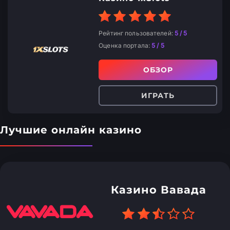
Рейтинг пользователей:
5 / 5
Оценка портала:
5 / 5
ОБЗОР
ИГРАТЬ
Лучшие онлайн казино
Казино Вавада